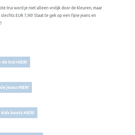
 trui word je niet alleen vrolijk door de kleuren, maar
 slechts EUR 7,90! Staat te gek op een fijne jeans en
!
 de trui HIER!
de jeans HIER!
 kids boots HIER!