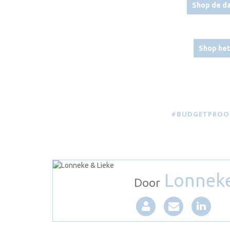
Shop de da
Shop het
#BUDGETPROO
Lonneke
Door