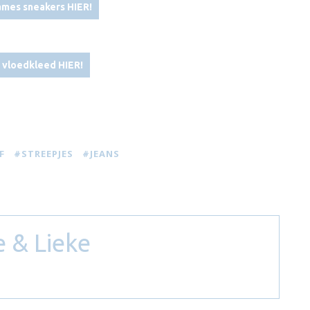
mes sneakers HIER!
 vloedkleed HIER!
F
#STREEPJES
#JEANS
 & Lieke