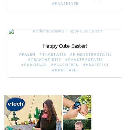
#PAASDINER
Happy Cute Easter!
#PASEN
#TRAKTATIE
#KINDERTRAKTATIE
#TRAKTATIETIP
#PAASTRAKTATIE
#PAASHAAS
#PAASEIEREN
#PAASFEEST
#PAASTAFEL